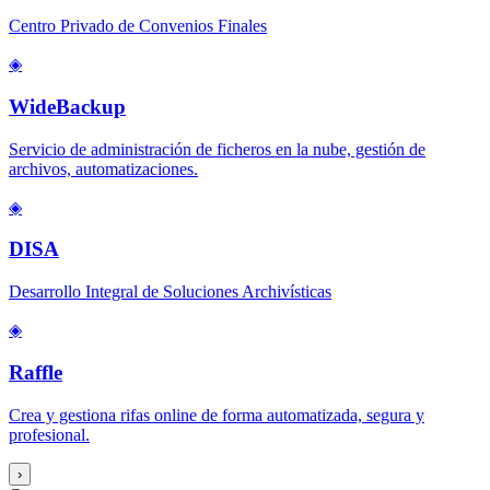
Centro Privado de Convenios Finales
◈
WideBackup
Servicio de administración de ficheros en la nube, gestión de
archivos, automatizaciones.
◈
DISA
Desarrollo Integral de Soluciones Archivísticas
◈
Raffle
Crea y gestiona rifas online de forma automatizada, segura y
profesional.
›